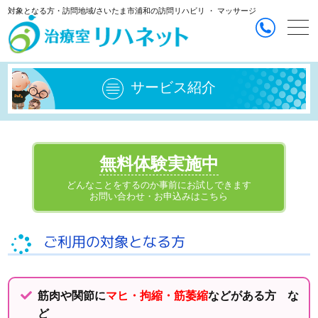
対象となる方・訪問地域/さいたま市浦和の訪問リハビリ ・ マッサージ
toggl
navi
サービス紹介
無料体験実施中
どんなことをするのか事前にお試しできます
お問い合わせ・お申込みはこちら
ご利用の対象となる方
筋肉や関節に
マヒ・拘縮・筋萎縮
などがある方 な
ど