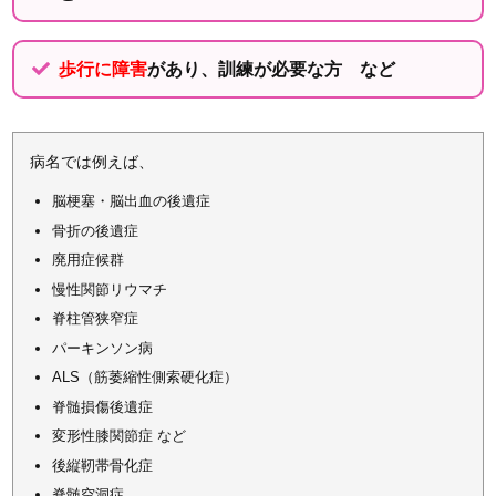
歩行に障害
があり、訓練が必要な方 など
病名では例えば、
脳梗塞・脳出血の後遺症
骨折の後遺症
廃用症候群
慢性関節リウマチ
脊柱管狭窄症
パーキンソン病
ALS（筋萎縮性側索硬化症）
脊髄損傷後遺症
変形性膝関節症 など
後縦靭帯骨化症
脊髄空洞症